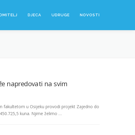
OMITELJ
DJECA
UDRUGE
NOVOSTI
ože napredovati na svim
im fakultetom u Osijeku provodi projekt Zajedno do
 450.725,5 kuna. Njime želimo …