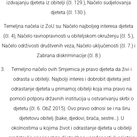
izdvajanju djeteta iz obitelji (čl. 129.), Načelo sudjelovanja
djeteta (čl. 130.).
Temeljna načela iz ZoU su: Načelo najboljeg interesa djeteta
(čl. 4), Načelo ravnopravnosti u obiteljskom okruženju (čl. 5.),
Načelo održivosti društvenih veza, Načelo uključenosti (čl. 7.) i
Zabrana diskriminacije (čl. 8.)
Temeljno načelo ovih Smjernica je pravo djeteta da živi i
odrasta u obitelji. Najbolji interes i dobrobit djeteta jest
odrastanje djeteta u primarnoj obitelji koja ima pravo na
pomoći potporu državnih institucija u ostvarivanju skrbi o
djetetu (čl. 6. ObZ 2015). Ovo pravo odnosi se i na širu
djetetovu obitelj (bake, djedovi, braća, sestre…). U
okolnostima u kojima život i odrastanje djeteta u obitelji