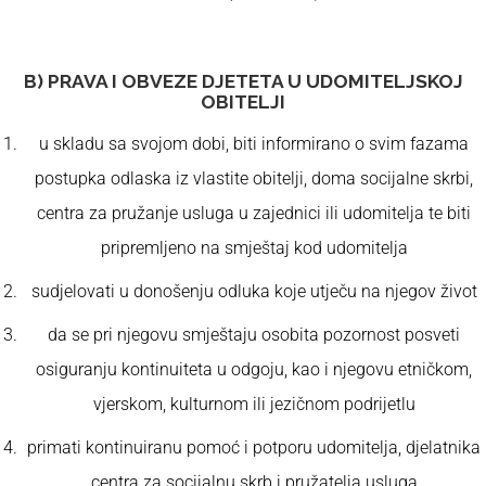
B) PRAVA I OBVEZE DJETETA U UDOMITELJSKOJ
OBITELJI
u skladu sa svojom dobi, biti informirano o svim fazama
postupka odlaska iz vlastite obitelji, doma socijalne skrbi,
centra za pružanje usluga u zajednici ili udomitelja te biti
pripremljeno na smještaj kod udomitelja
sudjelovati u donošenju odluka koje utječu na njegov život
da se pri njegovu smještaju osobita pozornost posveti
osiguranju kontinuiteta u odgoju, kao i njegovu etničkom,
vjerskom, kulturnom ili jezičnom podrijetlu
primati kontinuiranu pomoć i potporu udomitelja, djelatnika
centra za socijalnu skrb i pružatelja usluga