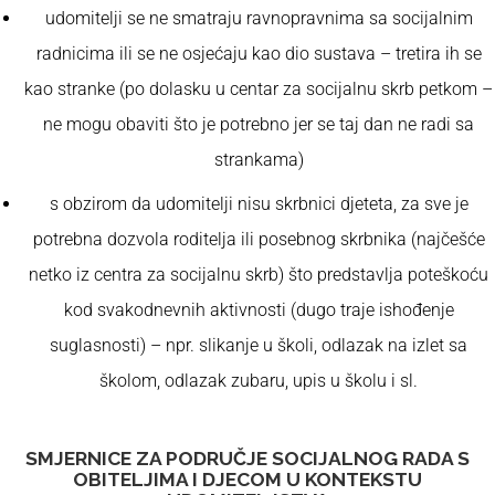
udomitelji se ne smatraju ravnopravnima sa socijalnim
radnicima ili se ne osjećaju kao dio sustava – tretira ih se
kao stranke (po dolasku u centar za socijalnu skrb petkom –
ne mogu obaviti što je potrebno jer se taj dan ne radi sa
strankama)
s obzirom da udomitelji nisu skrbnici djeteta, za sve je
potrebna dozvola roditelja ili posebnog skrbnika (najčešće
netko iz centra za socijalnu skrb) što predstavlja poteškoću
kod svakodnevnih aktivnosti (dugo traje ishođenje
suglasnosti) – npr. slikanje u školi, odlazak na izlet sa
školom, odlazak zubaru, upis u školu i sl.
SMJERNICE ZA PODRUČJE SOCIJALNOG RADA S
OBITELJIMA I DJECOM U KONTEKSTU