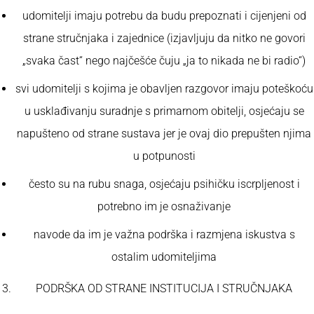
udomitelji imaju potrebu da budu prepoznati i cijenjeni od
strane stručnjaka i zajednice (izjavljuju da nitko ne govori
„svaka čast“ nego najčešće čuju „ja to nikada ne bi radio“)
svi udomitelji s kojima je obavljen razgovor imaju poteškoću
u usklađivanju suradnje s primarnom obitelji, osjećaju se
napušteno od strane sustava jer je ovaj dio prepušten njima
u potpunosti
često su na rubu snaga, osjećaju psihičku iscrpljenost i
potrebno im je osnaživanje
navode da im je važna podrška i razmjena iskustva s
ostalim udomiteljima
PODRŠKA OD STRANE INSTITUCIJA I STRUČNJAKA