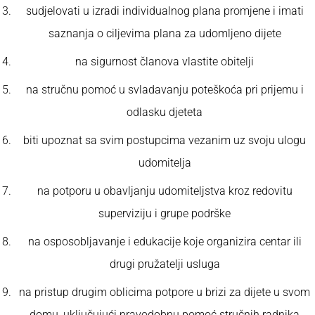
sudjelovati u izradi individualnog plana promjene i imati
saznanja o ciljevima plana za udomljeno dijete
na sigurnost članova vlastite obitelji
na stručnu pomoć u svladavanju poteškoća pri prijemu i
odlasku djeteta
biti upoznat sa svim postupcima vezanim uz svoju ulogu
udomitelja
na potporu u obavljanju udomiteljstva kroz redovitu
superviziju i grupe podrške
na osposobljavanje i edukacije koje organizira centar ili
drugi pružatelji usluga
na pristup drugim oblicima potpore u brizi za dijete u svom
domu, uključujući pravodobnu pomoć stručnih radnika