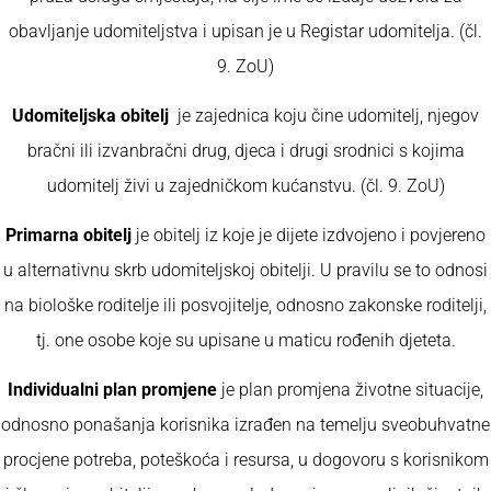
obavljanje udomiteljstva i upisan je u Registar udomitelja. (čl.
9. ZoU)
Udomiteljska obitelj
je zajednica koju čine udomitelj, njegov
bračni ili izvanbračni drug, djeca i drugi srodnici s kojima
udomitelj živi u zajedničkom kućanstvu. (čl. 9. ZoU)
Primarna obitelj
je obitelj iz koje je dijete izdvojeno i povjereno
u alternativnu skrb udomiteljskoj obitelji. U pravilu se to odnosi
na biološke roditelje ili posvojitelje, odnosno zakonske roditelji,
tj. one osobe koje su upisane u maticu rođenih djeteta.
Individualni plan promjene
je plan promjena životne situacije,
odnosno ponašanja korisnika izrađen na temelju sveobuhvatne
procjene potreba, poteškoća i resursa, u dogovoru s korisnikom