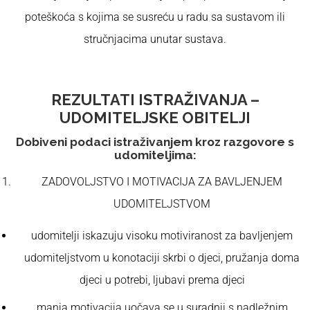
poteškoća s kojima se susreću u radu sa sustavom ili
stručnjacima unutar sustava.
REZULTATI ISTRAŽIVANJA –
UDOMITELJSKE OBITELJI
Dobiveni podaci istraživanjem kroz razgovore s
udomiteljima:
ZADOVOLJSTVO I MOTIVACIJA ZA BAVLJENJEM
UDOMITELJSTVOM
udomitelji iskazuju visoku motiviranost za bavljenjem
udomiteljstvom u konotaciji skrbi o djeci, pružanja doma
djeci u potrebi, ljubavi prema djeci
manja motivacija uočava se u suradnji s nadležnim