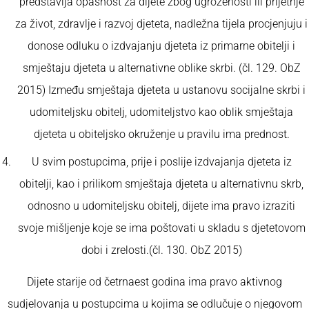
predstavlja opasnost za dijete zbog ugroženosti ili prijetnje
za život, zdravlje i razvoj djeteta, nadležna tijela procjenjuju i
donose odluku o izdvajanju djeteta iz primarne obitelji i
smještaju djeteta u alternativne oblike skrbi. (čl. 129. ObZ
2015) Između smještaja djeteta u ustanovu socijalne skrbi i
udomiteljsku obitelj, udomiteljstvo kao oblik smještaja
djeteta u obiteljsko okruženje u pravilu ima prednost.
U svim postupcima, prije i poslije izdvajanja djeteta iz
obitelji, kao i prilikom smještaja djeteta u alternativnu skrb,
odnosno u udomiteljsku obitelj, dijete ima pravo izraziti
svoje mišljenje koje se ima poštovati u skladu s djetetovom
dobi i zrelosti.(čl. 130. ObZ 2015)
Dijete starije od četrnaest godina ima pravo aktivnog
sudjelovanja u postupcima u kojima se odlučuje o njegovom