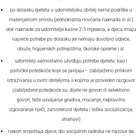
po dolasku djeteta u udomiteljsku obitelj nema podrške u
materijalnom smislu (jednokratna novčana naknada ili sl.)
dok naknade za udomitelje kasne 2-3 mjeseca, a djeca imaju
najveće potrebe po dolasku jer nemaju dovoljno odjeće,
obuće, higijenskih potrepština, školske opreme i sl.
udomitelji samostalno utvrđuju potrebe djeteta, kao i
psihičke poteškoće koje se javljaju – zabilježeno prilikom
istraživanja u svim obiteljima s kojima je proveden razgovor
(zabilježene poteškoće su: dijete ne govori ili selektivno
govori, teže usvajanje gradiva, mucanje, nepravilno
izgovaranje riječi, zatvorenost djeteta i teška socijalizacija,
strahovi)
nakon smještaja djece, dio socijalnih radnika ne nazove da