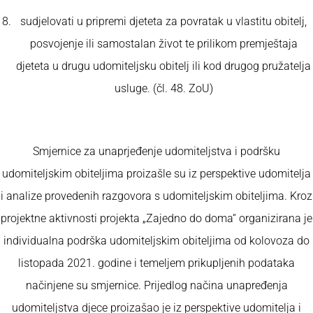
sudjelovati u pripremi djeteta za povratak u vlastitu obitelj,
posvojenje ili samostalan život te prilikom premještaja
djeteta u drugu udomiteljsku obitelj ili kod drugog pružatelja
usluge. (čl. 48. ZoU)
Smjernice za unaprjeđenje udomiteljstva i podršku
udomiteljskim obiteljima proizašle su iz perspektive udomitelja
i analize provedenih razgovora s udomiteljskim obiteljima. Kroz
projektne aktivnosti projekta „Zajedno do doma“ organizirana je
individualna podrška udomiteljskim obiteljima od kolovoza do
listopada 2021. godine i temeljem prikupljenih podataka
načinjene su smjernice. Prijedlog načina unapređenja
udomiteljstva djece proizašao je iz perspektive udomitelja i