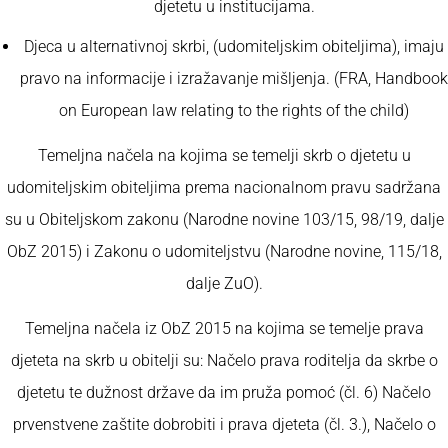
djetetu u institucijama.
Djeca u alternativnoj skrbi, (udomiteljskim obiteljima), imaju
pravo na informacije i izražavanje mišljenja. (FRA, Handbook
on European law relating to the rights of the child)
Temeljna načela na kojima se temelji skrb o djetetu u
udomiteljskim obiteljima prema nacionalnom pravu sadržana
su u Obiteljskom zakonu (Narodne novine 103/15, 98/19, dalje
ObZ 2015) i Zakonu o udomiteljstvu (Narodne novine, 115/18,
dalje ZuO).
Temeljna načela iz ObZ 2015 na kojima se temelje prava
djeteta na skrb u obitelji su: Načelo prava roditelja da skrbe o
djetetu te dužnost države da im pruža pomoć (čl. 6) Načelo
prvenstvene zaštite dobrobiti i prava djeteta (čl. 3.), Načelo o