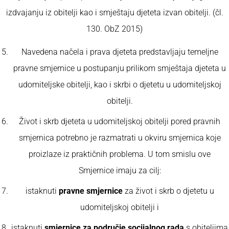
izdvajanju iz obitelji kao i smještaju djeteta izvan obitelji. (čl.
130. ObZ 2015)
Navedena načela i prava djeteta predstavljaju temeljne
pravne smjernice u postupanju prilikom smještaja djeteta u
udomiteljske obitelji, kao i skrbi o djetetu u udomiteljskoj
obitelji.
Život i skrb djeteta u udomiteljskoj obitelji pored pravnih
smjernica potrebno je razmatrati u okviru smjernica koje
proizlaze iz praktičnih problema. U tom smislu ove
Smjernice imaju za cilj:
istaknuti
pravne smjernice
za život i skrb o djetetu u
udomiteljskoj obitelji i
istaknuti
smjernice za područje socijalnog rada
s obiteljima