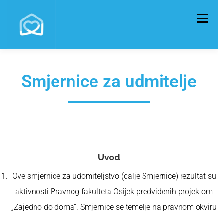
Izbornik
POČETNA
UDOMITELJI
POSTANI UDOMITELJ
Smjernice za udmitelje
DJECA
UDRUGE
NOVOSTI
Uvod
Ove smjernice za udomiteljstvo (dalje Smjernice) rezultat su
aktivnosti Pravnog fakulteta Osijek predviđenih projektom
„Zajedno do doma“. Smjernice se temelje na pravnom okviru